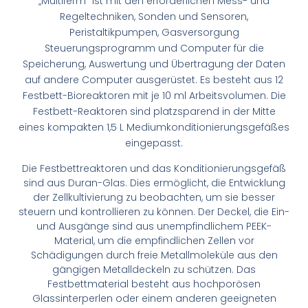
„Multiferm“ ist mit den erforderlichen Mess- und
Regeltechniken, Sonden und Sensoren,
Peristaltikpumpen, Gasversorgung
Steuerungsprogramm und Computer für die
Speicherung, Auswertung und Übertragung der Daten
auf andere Computer ausgerüstet. Es besteht aus 12
Festbett-Bioreaktoren mit je 10 ml Arbeitsvolumen. Die
Festbett-Reaktoren sind platzsparend in der Mitte
eines kompakten 1,5 L Mediumkonditionierungsgefäßes
eingepasst.
Die Festbettreaktoren und das Konditionierungsgefäß
sind aus Duran-Glas. Dies ermöglicht, die Entwicklung
der Zellkultivierung zu beobachten, um sie besser
steuern und kontrollieren zu können. Der Deckel, die Ein-
und Ausgänge sind aus unempfindlichem PEEK-
Material, um die empfindlichen Zellen vor
Schädigungen durch freie Metallmoleküle aus den
gängigen Metalldeckeln zu schützen. Das
Festbettmaterial besteht aus hochporösen
Glassinterperlen oder einem anderen geeigneten