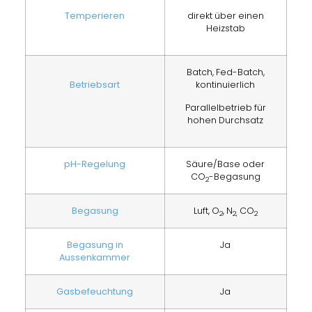
Temperieren
direkt über einen
Heizstab
Batch, Fed-Batch,
Betriebsart
kontinuierlich
Parallelbetrieb für
hohen Durchsatz
pH-Regelung
Säure/Base oder
CO
-Begasung
2
Begasung
Luft, O
, N
CO
2
2,
2
Begasung in
Ja
Aussenkammer
Gasbefeuchtung
Ja