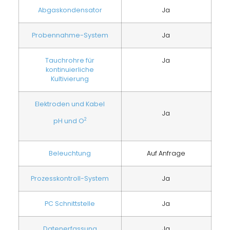
Abgaskondensator
Ja
Probennahme-System
Ja
Tauchrohre für
Ja
kontinuierliche
Kultivierung
Elektroden und Kabel
Ja
2
pH und O
Beleuchtung
Auf Anfrage
Prozesskontroll-System
Ja
PC Schnittstelle
Ja
Datenerfassung
Ja