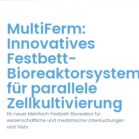
MultiFerm:
Innovatives
Festbett-
Bioreaktorsyste
für parallele
Zellkultivierung
Ein neuer Mehrfach-Festbett-Bioreaktor für
wissenschaftliche und medizinische Untersuchungen
und Tests